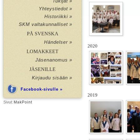
Tukijat »
Yhteystiedot »
Historiikki »
SKM valtakunnalliset »
PÅ SVENSKA
Händelser »
2020
LOMAKKEET
Jäsenanomus »
JÄSENILLE
Kirjaudu sisään »
Facebook-sivulle »
2019
Sivut:
MakPoint