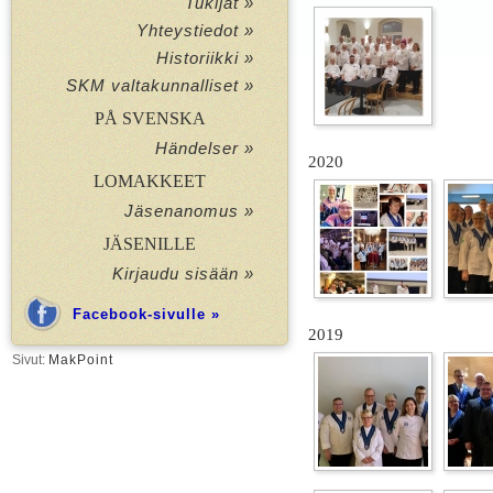
Tukijat »
Yhteystiedot »
Historiikki »
SKM valtakunnalliset »
PÅ SVENSKA
Händelser »
2020
LOMAKKEET
Jäsenanomus »
JÄSENILLE
Kirjaudu sisään »
Facebook-sivulle »
2019
Sivut:
MakPoint