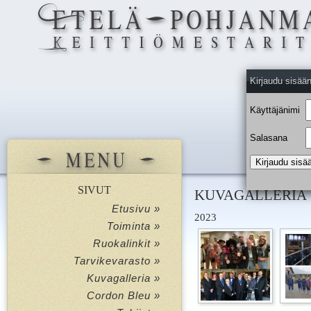
Kirjaudu sisää
Käyttäjänimi
Salasana
SIVUT
KUVAGALLERIA
Etusivu »
2023
Toiminta »
Ruokalinkit »
Tarvikevarasto »
Kuvagalleria »
Cordon Bleu »