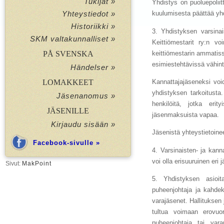
Tukijat »
Yhdistys on puoluepoliit
kuulumisesta päättää yhd
Yhteystiedot »
Historiikki »
3. Yhdistyksen varsina
SKM valtakunnalliset »
Keittiömestarit ry:n vo
keittiömestarin ammatiss
PÅ SVENSKA
esimiestehtävissä vähintä
Händelser »
Kannattajajäseneksi void
LOMAKKEET
yhdistyksen tarkoitusta
Jäsenanomus »
henkilöitä, jotka eri
JÄSENILLE
jäsenmaksuista vapaa.
Kirjaudu sisään »
Jäsenistä yhteystietoine
Facebook-sivulle »
4. Varsinaisten- ja kan
voi olla erisuuruinen er
Sivut:
MakPoint
5. Yhdistyksen asioit
puheenjohtaja ja kahdek
varajäsenet. Hallituksen
tultua voimaan erovuor
puheenjohtaja tai vara