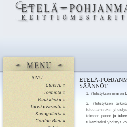
SIVUT
ETELÄ-POHJA
SÄÄNNÖT
Etusivu »
Toiminta »
1. Yhdistyksen nimi on E
Ruokalinkit »
2. Yhdistyksen tarkoit
Tarvikevarasto »
toteuttamiseksi yhdistys
Kuvagalleria »
toimeen panee ja tukee 
Cordon Bleu »
tukemiseksi yhdistys voi 