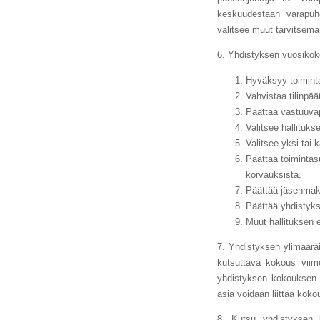
keskuudestaan varapuhe
valitsee muut tarvitsema
6. Yhdistyksen vuosikoko
Hyväksyy toiminta
Vahvistaa tilinpäät
Päättää vastuuvapa
Valitsee hallituks
Valitsee yksi tai k
Päättää toimintasu
korvauksista.
Päättää jäsenmak
Päättää yhdistyk
Muut hallituksen 
7. Yhdistyksen ylimääräi
kutsuttava kokous viim
yhdistyksen kokouksen kä
asia voidaan liittää kok
8. Kutsu yhdistyksen 