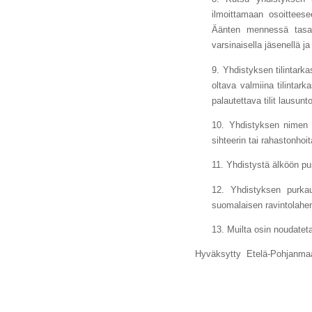
ilmoittamaan osoitteese
Äänten mennessä tasan
varsinaisella jäsenellä j
9. Yhdistyksen tilintarka
oltava valmiina tilintar
palautettava tilit lausun
10. Yhdistyksen nimen k
sihteerin tai rahastonhoi
11. Yhdistystä älköön pu
12. Yhdistyksen purkau
suomalaisen ravintolahe
13. Muilta osin noudatet
Hyväksytty Etelä-Pohjanmaan