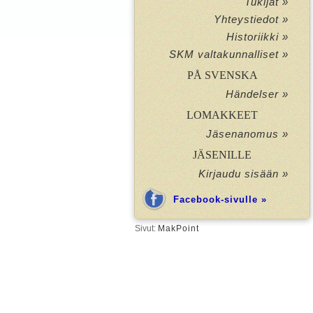
Tukijat »
Yhteystiedot »
Historiikki »
SKM valtakunnalliset »
PÅ SVENSKA
Händelser »
LOMAKKEET
Jäsenanomus »
JÄSENILLE
Kirjaudu sisään »
Facebook-sivulle »
Sivut:
MakPoint