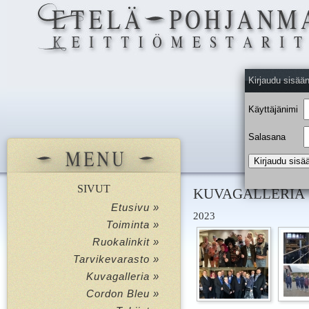
Kirjaudu sisää
Käyttäjänimi
Salasana
SIVUT
KUVAGALLERIA
Etusivu »
2023
Toiminta »
Ruokalinkit »
Tarvikevarasto »
Kuvagalleria »
Cordon Bleu »