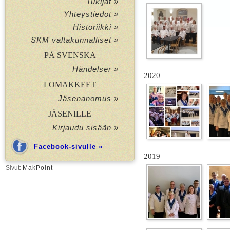
Tukijat »
Yhteystiedot »
Historiikki »
SKM valtakunnalliset »
PÅ SVENSKA
Händelser »
2020
LOMAKKEET
Jäsenanomus »
JÄSENILLE
Kirjaudu sisään »
Facebook-sivulle »
2019
Sivut:
MakPoint