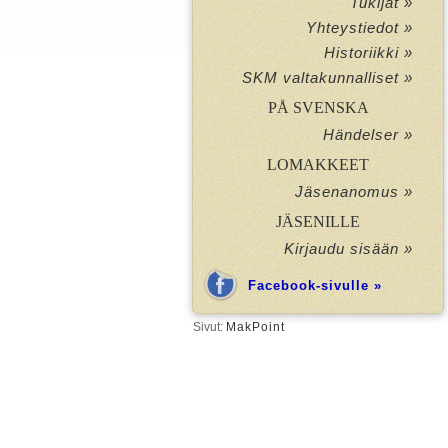
Tukijat »
Yhteystiedot »
Historiikki »
SKM valtakunnalliset »
PÅ SVENSKA
Händelser »
LOMAKKEET
Jäsenanomus »
JÄSENILLE
Kirjaudu sisään »
Facebook-sivulle »
Sivut:
MakPoint