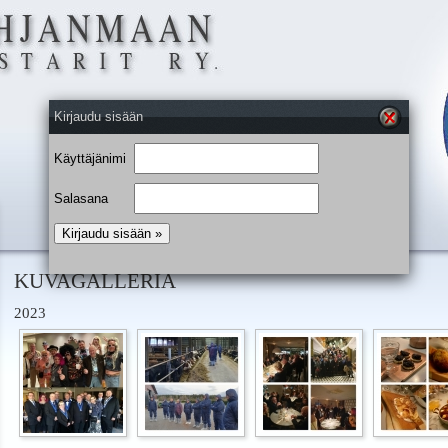
Kirjaudu sisään
Käyttäjänimi
Salasana
KUVAGALLERIA
2023