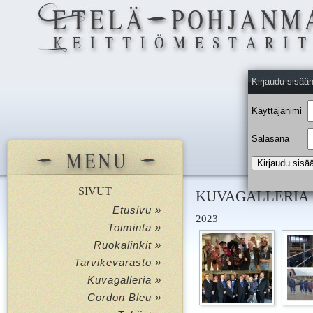
Kirjaudu sisää
Käyttäjänimi
Salasana
SIVUT
KUVAGALLERIA
Etusivu »
2023
Toiminta »
Ruokalinkit »
Tarvikevarasto »
Kuvagalleria »
Cordon Bleu »