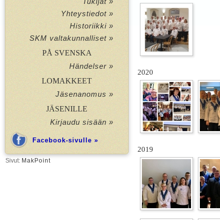
Tukijat »
Yhteystiedot »
Historiikki »
SKM valtakunnalliset »
PÅ SVENSKA
Händelser »
2020
LOMAKKEET
Jäsenanomus »
JÄSENILLE
Kirjaudu sisään »
Facebook-sivulle »
2019
Sivut:
MakPoint