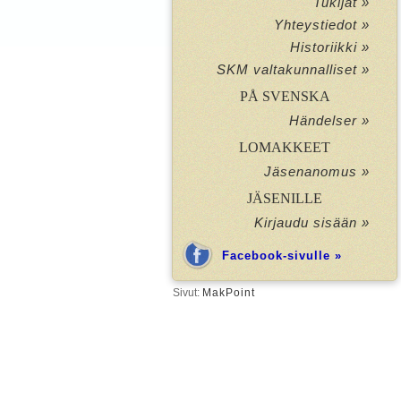
Tukijat »
Yhteystiedot »
Historiikki »
SKM valtakunnalliset »
PÅ SVENSKA
Händelser »
LOMAKKEET
Jäsenanomus »
JÄSENILLE
Kirjaudu sisään »
Facebook-sivulle »
Sivut:
MakPoint