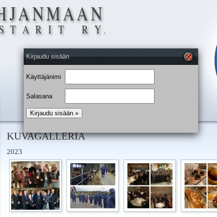
Kirjaudu sisään
Käyttäjänimi
Salasana
KUVAGALLERIA
2023