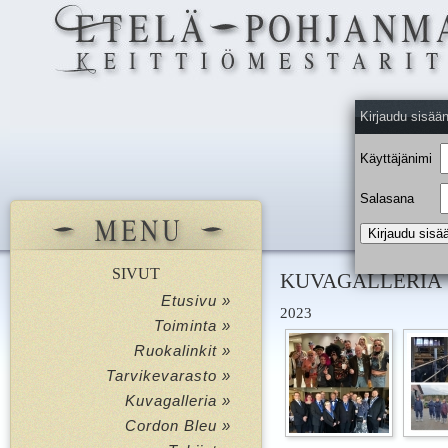
Kirjaudu sisää
Käyttäjänimi
Salasana
SIVUT
KUVAGALLERIA
Etusivu »
2023
Toiminta »
Ruokalinkit »
Tarvikevarasto »
Kuvagalleria »
Cordon Bleu »