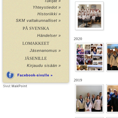
Tukijat »
Yhteystiedot »
Historiikki »
SKM valtakunnalliset »
PÅ SVENSKA
Händelser »
2020
LOMAKKEET
Jäsenanomus »
JÄSENILLE
Kirjaudu sisään »
Facebook-sivulle »
2019
Sivut:
MakPoint