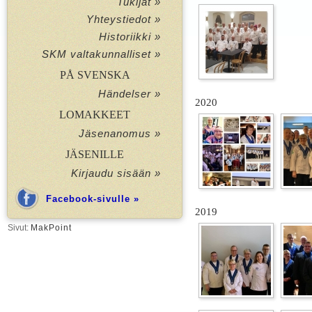
Tukijat »
Yhteystiedot »
Historiikki »
SKM valtakunnalliset »
PÅ SVENSKA
Händelser »
2020
LOMAKKEET
Jäsenanomus »
JÄSENILLE
Kirjaudu sisään »
Facebook-sivulle »
2019
Sivut:
MakPoint