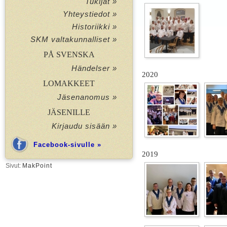
Tukijat »
Yhteystiedot »
Historiikki »
SKM valtakunnalliset »
PÅ SVENSKA
Händelser »
2020
LOMAKKEET
Jäsenanomus »
JÄSENILLE
Kirjaudu sisään »
Facebook-sivulle »
2019
Sivut:
MakPoint