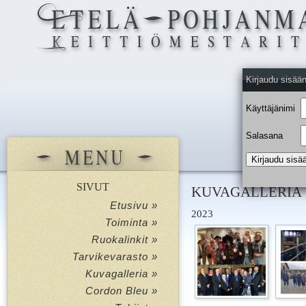
Kirjaudu sisää
Käyttäjänimi
Salasana
SIVUT
KUVAGALLERIA
Etusivu »
2023
Toiminta »
Ruokalinkit »
Tarvikevarasto »
Kuvagalleria »
Cordon Bleu »