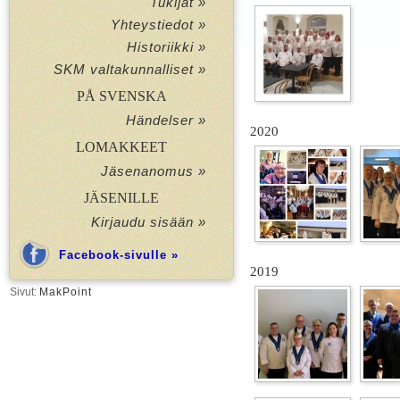
Tukijat »
Yhteystiedot »
Historiikki »
SKM valtakunnalliset »
PÅ SVENSKA
Händelser »
2020
LOMAKKEET
Jäsenanomus »
JÄSENILLE
Kirjaudu sisään »
Facebook-sivulle »
2019
Sivut:
MakPoint