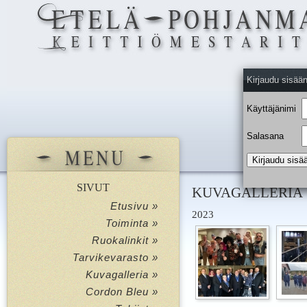
Kirjaudu sisää
Käyttäjänimi
Salasana
SIVUT
KUVAGALLERIA
Etusivu »
2023
Toiminta »
Ruokalinkit »
Tarvikevarasto »
Kuvagalleria »
Cordon Bleu »