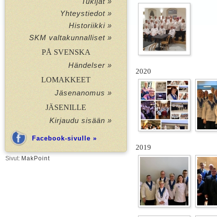
Tukijat »
Yhteystiedot »
Historiikki »
SKM valtakunnalliset »
PÅ SVENSKA
Händelser »
2020
LOMAKKEET
Jäsenanomus »
JÄSENILLE
Kirjaudu sisään »
Facebook-sivulle »
2019
Sivut:
MakPoint