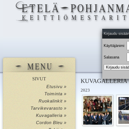
Kirjaudu sisää
Käyttäjänimi
Salasana
SIVUT
KUVAGALLERIA
Etusivu »
2023
Toiminta »
Ruokalinkit »
Tarvikevarasto »
Kuvagalleria »
Cordon Bleu »