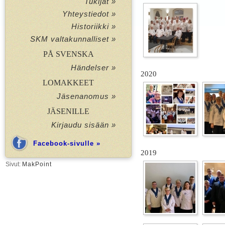
Tukijat »
Yhteystiedot »
Historiikki »
SKM valtakunnalliset »
PÅ SVENSKA
Händelser »
2020
LOMAKKEET
Jäsenanomus »
JÄSENILLE
Kirjaudu sisään »
Facebook-sivulle »
2019
Sivut:
MakPoint