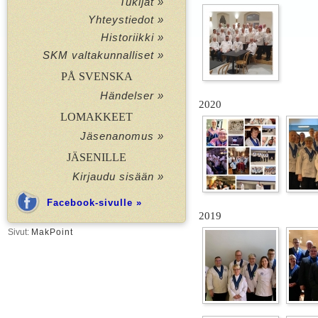
Tukijat »
Yhteystiedot »
Historiikki »
SKM valtakunnalliset »
PÅ SVENSKA
Händelser »
2020
LOMAKKEET
Jäsenanomus »
JÄSENILLE
Kirjaudu sisään »
Facebook-sivulle »
2019
Sivut:
MakPoint