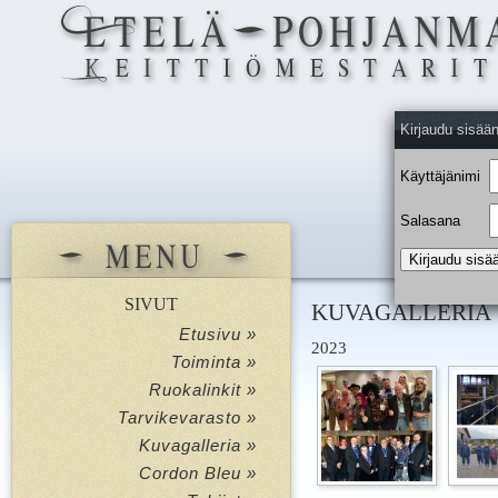
Kirjaudu sisää
Käyttäjänimi
Salasana
SIVUT
KUVAGALLERIA
Etusivu »
2023
Toiminta »
Ruokalinkit »
Tarvikevarasto »
Kuvagalleria »
Cordon Bleu »