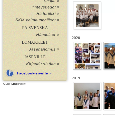
Tukijat »
Yhteystiedot »
Historiikki »
SKM valtakunnalliset »
PÅ SVENSKA
Händelser »
2020
LOMAKKEET
Jäsenanomus »
JÄSENILLE
Kirjaudu sisään »
Facebook-sivulle »
2019
Sivut:
MakPoint