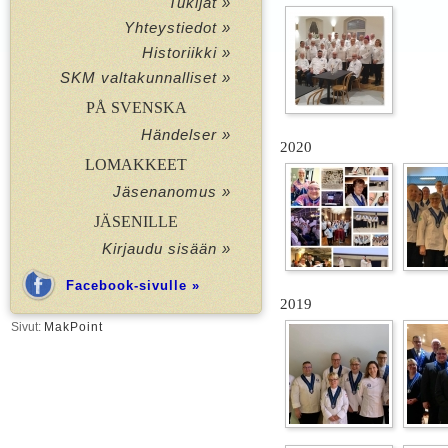
Tukijat »
Yhteystiedot »
Historiikki »
SKM valtakunnalliset »
PÅ SVENSKA
Händelser »
2020
LOMAKKEET
Jäsenanomus »
JÄSENILLE
Kirjaudu sisään »
Facebook-sivulle »
2019
Sivut:
MakPoint