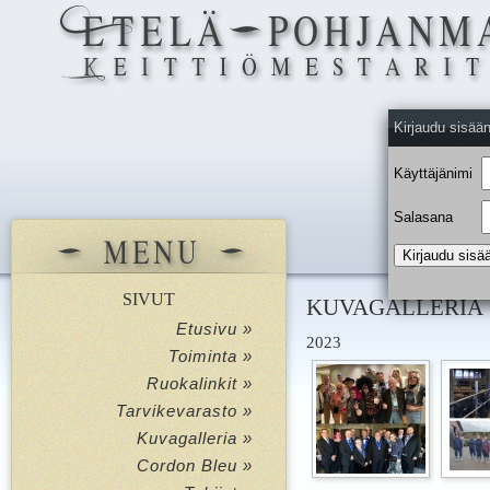
Kirjaudu sisää
Käyttäjänimi
Salasana
SIVUT
KUVAGALLERIA
Etusivu »
2023
Toiminta »
Ruokalinkit »
Tarvikevarasto »
Kuvagalleria »
Cordon Bleu »