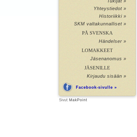
Tukijat »
Yhteystiedot »
Historiikki »
SKM valtakunnalliset »
PÅ SVENSKA
Händelser »
LOMAKKEET
Jäsenanomus »
JÄSENILLE
Kirjaudu sisään »
Facebook-sivulle »
Sivut:
MakPoint