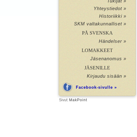
Tukijat »
Yhteystiedot »
Historiikki »
SKM valtakunnalliset »
PÅ SVENSKA
Händelser »
LOMAKKEET
Jäsenanomus »
JÄSENILLE
Kirjaudu sisään »
Facebook-sivulle »
Sivut:
MakPoint