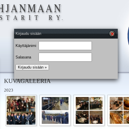
Kirjaudu sisään
Käyttäjänimi
Salasana
KUVAGALLERIA
2023