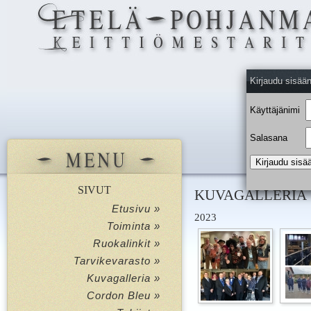
Kirjaudu sisää
Käyttäjänimi
Salasana
SIVUT
KUVAGALLERIA
Etusivu »
2023
Toiminta »
Ruokalinkit »
Tarvikevarasto »
Kuvagalleria »
Cordon Bleu »