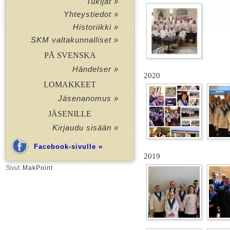
Tukijat »
Yhteystiedot »
Historiikki »
SKM valtakunnalliset »
PÅ SVENSKA
Händelser »
2020
LOMAKKEET
Jäsenanomus »
JÄSENILLE
Kirjaudu sisään »
Facebook-sivulle »
2019
Sivut:
MakPoint