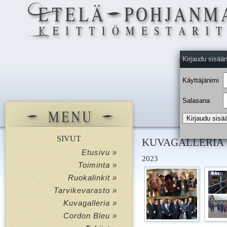
Kirjaudu sisää
Käyttäjänimi
Salasana
SIVUT
KUVAGALLERIA
Etusivu »
2023
Toiminta »
Ruokalinkit »
Tarvikevarasto »
Kuvagalleria »
Cordon Bleu »