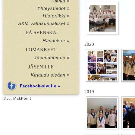
Tukijat »
Yhteystiedot »
Historiikki »
SKM valtakunnalliset »
PÅ SVENSKA
Händelser »
2020
LOMAKKEET
Jäsenanomus »
JÄSENILLE
Kirjaudu sisään »
Facebook-sivulle »
2019
Sivut:
MakPoint