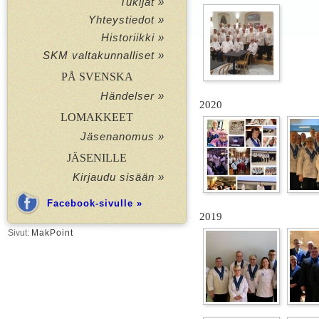
Tukijat »
Yhteystiedot »
Historiikki »
SKM valtakunnalliset »
PÅ SVENSKA
Händelser »
2020
LOMAKKEET
Jäsenanomus »
JÄSENILLE
Kirjaudu sisään »
Facebook-sivulle »
2019
Sivut:
MakPoint