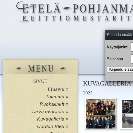
Kirjaudu sisää
Käyttäjänimi
Salasana
SIVUT
KUVAGALLERIA
Etusivu »
2023
Toiminta »
Ruokalinkit »
Tarvikevarasto »
Kuvagalleria »
Cordon Bleu »