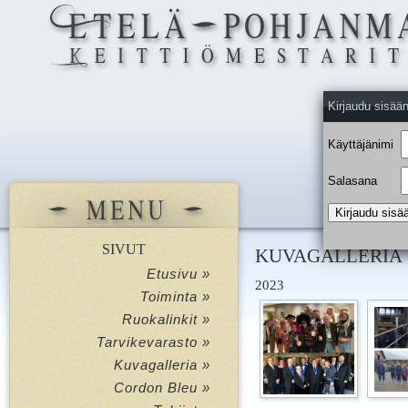
Kirjaudu sisää
Käyttäjänimi
Salasana
SIVUT
KUVAGALLERIA
Etusivu »
2023
Toiminta »
Ruokalinkit »
Tarvikevarasto »
Kuvagalleria »
Cordon Bleu »