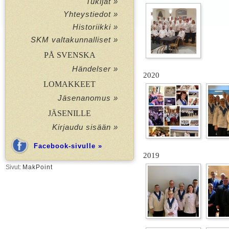
Tukijat »
Yhteystiedot »
Historiikki »
SKM valtakunnalliset »
PÅ SVENSKA
Händelser »
2020
LOMAKKEET
Jäsenanomus »
JÄSENILLE
Kirjaudu sisään »
Facebook-sivulle »
2019
Sivut:
MakPoint