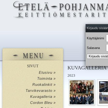
Kirjaudu sisää
Käyttäjänimi
Salasana
SIVUT
KUVAGALLERIA
Etusivu »
2023
Toiminta »
Ruokalinkit »
Tarvikevarasto »
Kuvagalleria »
Cordon Bleu »