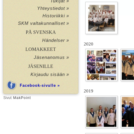
Tukijat »
Yhteystiedot »
Historiikki »
SKM valtakunnalliset »
PÅ SVENSKA
Händelser »
2020
LOMAKKEET
Jäsenanomus »
JÄSENILLE
Kirjaudu sisään »
Facebook-sivulle »
2019
Sivut:
MakPoint