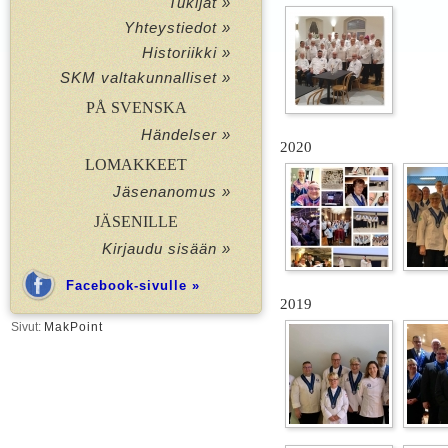
Tukijat »
Yhteystiedot »
Historiikki »
SKM valtakunnalliset »
PÅ SVENSKA
Händelser »
2020
LOMAKKEET
Jäsenanomus »
JÄSENILLE
Kirjaudu sisään »
Facebook-sivulle »
2019
Sivut:
MakPoint