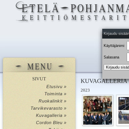
Kirjaudu sisää
Käyttäjänimi
Salasana
SIVUT
KUVAGALLERIA
Etusivu »
2023
Toiminta »
Ruokalinkit »
Tarvikevarasto »
Kuvagalleria »
Cordon Bleu »