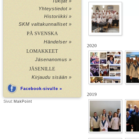
Tukijat »
Yhteystiedot »
Historiikki »
SKM valtakunnalliset »
PÅ SVENSKA
Händelser »
2020
LOMAKKEET
Jäsenanomus »
JÄSENILLE
Kirjaudu sisään »
Facebook-sivulle »
2019
Sivut:
MakPoint