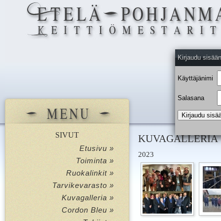
Kirjaudu sisää
Käyttäjänimi
Salasana
SIVUT
KUVAGALLERIA
Etusivu »
2023
Toiminta »
Ruokalinkit »
Tarvikevarasto »
Kuvagalleria »
Cordon Bleu »