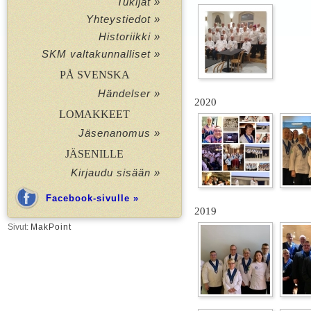
Tukijat »
Yhteystiedot »
Historiikki »
SKM valtakunnalliset »
PÅ SVENSKA
Händelser »
2020
LOMAKKEET
Jäsenanomus »
JÄSENILLE
Kirjaudu sisään »
Facebook-sivulle »
2019
Sivut:
MakPoint