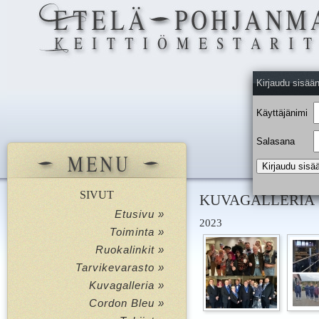
Kirjaudu sisää
Käyttäjänimi
Salasana
SIVUT
KUVAGALLERIA
Etusivu »
2023
Toiminta »
Ruokalinkit »
Tarvikevarasto »
Kuvagalleria »
Cordon Bleu »