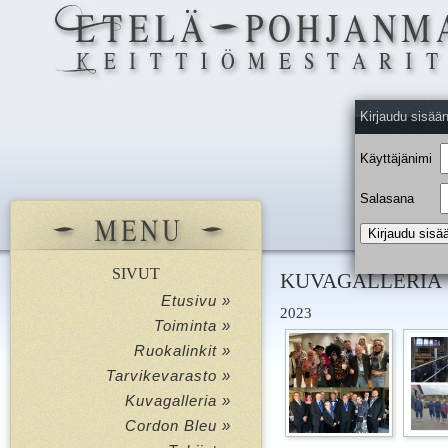
Kirjaudu sisää
Käyttäjänimi
Salasana
SIVUT
KUVAGALLERIA
Etusivu »
2023
Toiminta »
Ruokalinkit »
Tarvikevarasto »
Kuvagalleria »
Cordon Bleu »