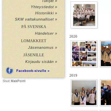
Tukijat »
Yhteystiedot »
Historiikki »
SKM valtakunnalliset »
PÅ SVENSKA
Händelser »
2020
LOMAKKEET
Jäsenanomus »
JÄSENILLE
Kirjaudu sisään »
Facebook-sivulle »
2019
Sivut:
MakPoint