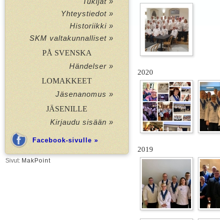
Tukijat »
Yhteystiedot »
Historiikki »
SKM valtakunnalliset »
PÅ SVENSKA
Händelser »
2020
LOMAKKEET
Jäsenanomus »
JÄSENILLE
Kirjaudu sisään »
Facebook-sivulle »
2019
Sivut:
MakPoint