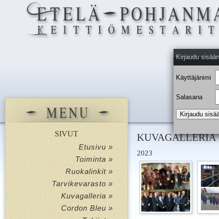
Kirjaudu sisää
Käyttäjänimi
Salasana
SIVUT
KUVAGALLERIA
Etusivu »
2023
Toiminta »
Ruokalinkit »
Tarvikevarasto »
Kuvagalleria »
Cordon Bleu »